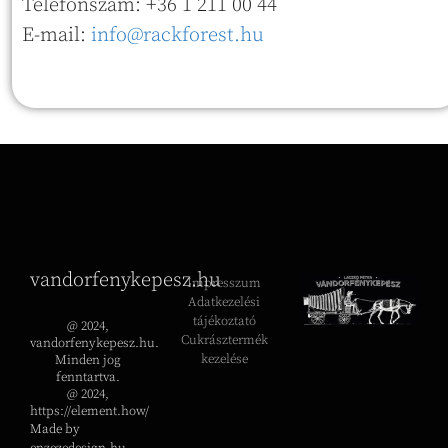
Telefonszám: +36 1 211 00 44
E-mail:
info@rackforest.hu
vandorfenykepesz.hu
Impresszum
Adatkezelési
tájékoztató
@ 2024,
Cukrásztermék
vandorfenykepesz.hu.
kezelése
Minden jog
fenntartva.
@ 2024,
https://element.how/
Made by
enzezedesign.hu