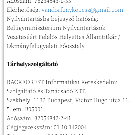
Adószám: 76234543-1-33
Elérhetőség:
vandorfenykepesz@gmail.com
Nyilvántartásba bejegyző hatóság:
Belügyminisztérium Nyilvántartások
Vezetéséért Felelős Helyettes Államtitkár /
Okmányfelügyeleti Főosztály
Tárhelyszolgáltató
RACKFOREST Informatikai Kereskedelmi
Szolgáltató és Tanácsadó ZRT.
Székhely: 1132 Budapest, Victor Hugo utca 11.
5. em. B05001.
Adószám: 32056842-2-41
Cégjegyzékszám: 01 10 142004